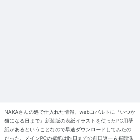
NAKAさんの処で
仕入
れた情報。webコバルトに『
いつか
猫になる日まで
』新装版の表紙イラストを使ったPC用壁
紙があるということなので早速ダウンロードしてみたの
だった。メインPCの壁紙は昨日までの
前田遼一
＆
崔龍洙